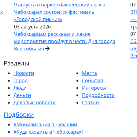
9 августа в парке «Лакреевский лес» в
07
ах
Чебоксарах состоится фестиваль
ВТ
«Городской пикник»
— 
03 августа 2026
тр
Чебоксарцам рассказали, какие
07
мероприятия пройдут в честь Дня города
Сб
Все события
об
Вс
Разделы
Новости
Места
Город
События
Люди
Интересы
Деньги
Подробности
Деловые новости
Статьи
Подборки
#Мобилизация в Чувашии
#Куда сходить в Чебоксарах?