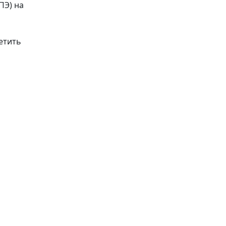
ПЭ) на
етить