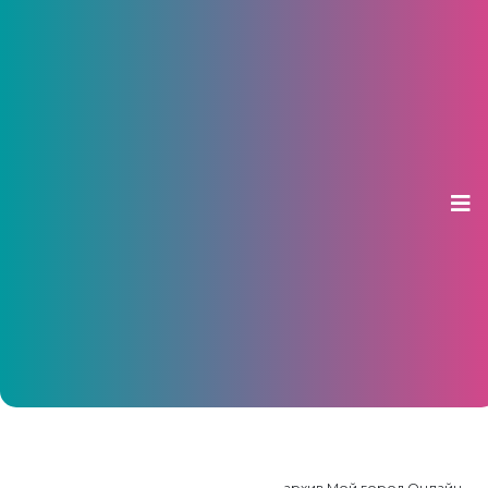
В Чувашии около 20 тысяч
выпускников будут сдавать ЕГЭ и
ОГЭ
13 мая 2026, 10:05
архив Мой город.Онлайн