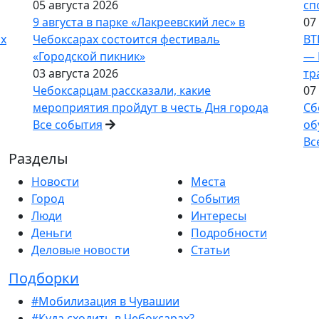
05 августа 2026
сп
9 августа в парке «Лакреевский лес» в
07
ах
Чебоксарах состоится фестиваль
ВТ
«Городской пикник»
— 
03 августа 2026
тр
Чебоксарцам рассказали, какие
07
мероприятия пройдут в честь Дня города
Сб
Все события
об
Вс
Разделы
Новости
Места
Город
События
Люди
Интересы
Деньги
Подробности
Деловые новости
Статьи
Подборки
#Мобилизация в Чувашии
#Куда сходить в Чебоксарах?