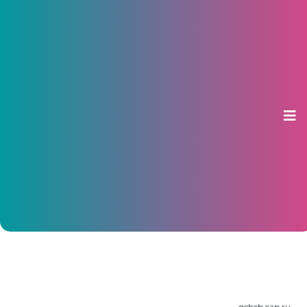
В Чебоксарах восстанавливают
остановочные павильоны после
майских праздников
12 мая 2026, 14:40
gcheb.cap.ru