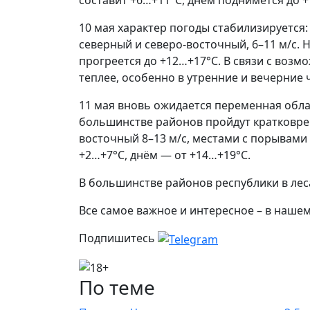
составит +6…+11°С, днём поднимется до +
10 мая характер погоды стабилизируется:
северный и северо-восточный, 6–11 м/с. 
прогреется до +12…+17°С. В связи с воз
теплее, особенно в утренние и вечерние 
11 мая вновь ожидается переменная обла
большинстве районов пройдут кратковрем
восточный 8–13 м/с, местами с порывами 
+2…+7°С, днём — от +14…+19°С.
В большинстве районов республики в леса
Все самое важное и интересное – в наше
Подпишитесь
По теме