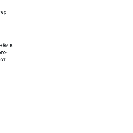
тер
нём в
го-
 от