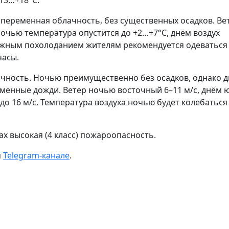
13…+18°С.
 переменная облачность, без существенных осадков. Ве
Ночью температура опустится до +2…+7°С, днём воздух
можным похолоданием жителям рекомендуется одеваться
часы.
чность. Ночью преимущественно без осадков, однако д
енные дожди. Ветер ночью восточный 6–11 м/с, днём ю
до 16 м/с. Температура воздуха ночью будет колебаться
х высокая (4 класс) пожароопасность.
м
Telegram-канале
.