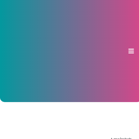
В Чебоксарах снова отменили
плату за муниципальные
парковки
17 февраля 2026, 08:46
t.me/gcheb