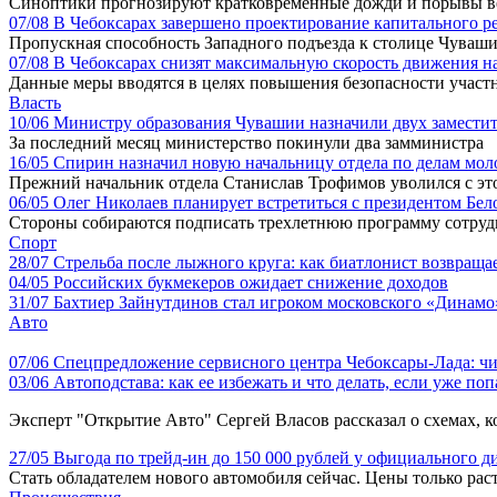
Синоптики прогнозируют кратковременные дожди и порывы ветр
07/08
В Чебоксарах завершено проектирование капитального р
Пропускная способность Западного подъезда к столице Чувашии
07/08
В Чебоксарах снизят максимальную скорость движения на
Данные меры вводятся в целях повышения безопасности участ
Власть
10/06
Министру образования Чувашии назначили двух замести
За последний месяц министерство покинули два замминистра
16/05
Спирин назначил новую начальницу отдела по делам мо
Прежний начальник отдела Станислав Трофимов уволился с это
06/05
Олег Николаев планирует встретиться с президентом Бе
Стороны собираются подписать трехлетнюю программу сотруд
Спорт
28/07
Стрельба после лыжного круга: как биатлонист возвращае
04/05
Российских букмекеров ожидает снижение доходов
31/07
Бахтиер Зайнутдинов стал игроком московского «Динамо
Авто
07/06
Спецпредложение сервисного центра Чебоксары-Лада: чи
03/06
Автоподстава: как ее избежать и что делать, если уже по
Эксперт "Открытие Авто" Сергей Власов рассказал о схемах, к
27/05
Выгода по трейд-ин до 150 000 рублей у официального 
Стать обладателем нового автомобиля сейчас. Цены только рас