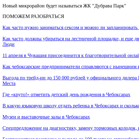
Новый микрорайон будет называться ЖК "Дубрава Парк"
ПОМОЖЕМ РАЗОБРАТЬСЯ
Как часто нужно заниматься сексом и можно ли запланировать 
Как часто должны убираться на лестничной площадке, и еще дв
Люди
11 апреля в Чувашия присоединится к благотворительной онла
Как чебоксарские предприниматели справляются с нынешним к
Выгода по трейд-ин до 150 000 рублей у официального дилер
Места
Где «круто!» отметить детский день рождения в Чебоксарах
В какую языковую школу отдать ребенка в Чебоксарах и сколько
Музеи и выставочные залы в Чебоксарах
Спецпредложение на диагностику, замену тормозных колодок,