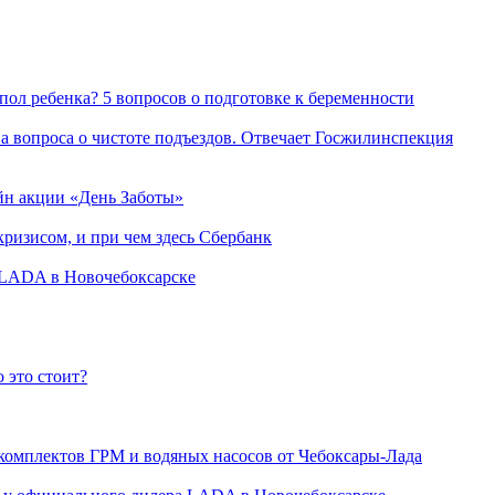
пол ребенка? 5 вопросов о подготовке к беременности
а вопроса о чистоте подъездов. Отвечает Госжилинспекция
йн акции «День Заботы»
ризисом, и при чем здесь Сбербанк
а LADA в Новочебоксарске
 это стоит?
 комплектов ГРМ и водяных насосов от Чебоксары-Лада