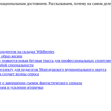
ациональным достоянием. Рассказываем, почему на самом деле э
идентов на складах Wildberries
 образ жизни
появится новая беговая трасса для профессиональных спортсм
любой специальности
еллекту для педагогов Моргаушского муниципального округа
 создает волны спроса
 о завершении съемок фантастического сериала
июня и усиление вторички