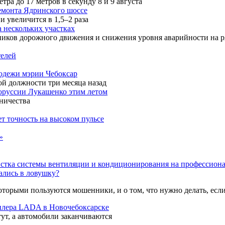
а до 17 метров в секунду 8 и 9 августа
емонта Ядринского шоссе
 увеличится в 1,5–2 раза
 нескольких участках
ников дорожного движения и снижения уровня аварийности на р
телей
лодежи мэрии Чебоксар
й должности три месяца назад
лоруссии Лукашенко этим летом
ничества
т точность на высоком пульсе
»
стка системы вентиляции и кондиционирования на профессиона
пались в ловушку?
оторыми пользуются мошенники, и о том, что нужно делать, если
дилера LADA в Новочебоксарске
тут, а автомобили заканчиваются