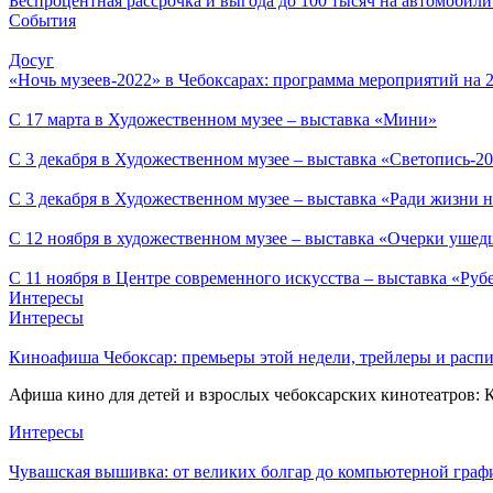
Беспроцентная рассрочка и выгода до 100 тысяч на автомоби
События
Досуг
«Ночь музеев-2022» в Чебоксарах: программа мероприятий на 2
С 17 марта в Художественном музее – выставка «Мини»
С 3 декабря в Художественном музее – выставка «Светопись-2
С 3 декабря в Художественном музее – выставка «Ради жизни н
С 12 ноября в художественном музее – выставка «Очерки ушед
С 11 ноября в Центре современного искусства – выставка «Руб
Интересы
Интересы
Киноафиша Чебоксар: премьеры этой недели, трейлеры и распи
Афиша кино для детей и взрослых чебоксарских кинотеатров: 
Интересы
Чувашская вышивка: от великих болгар до компьютерной граф