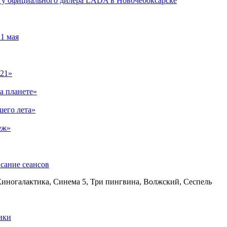
ли у официального дилера LADA в Новочебоксарске
1 мая
021»
а планете»
шего лета»
еж»
сание сеансов
Киногалактика, Синема 5, Три пингвина, Волжский, Сеспель
ики