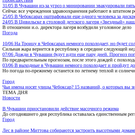
Происшествия
31/05
В Чувашии из-за угроз о минировании эвакуировали пят
Сейчас все учреждения здравоохранения работают в штатном 
25/05
В Чебоксарах оштрафовали еще одного человека за дис
24/05
В Цивильске в столовой детского лагеря «Звездный» на
В отношении и.о. директора лагеря возбудили уголовное дело
Погода
10/06
На Троицу в Чебоксарах немного похолодает, но будет со
Сильная жара вернется в республику в середине следующей не
07/06
Дожди в Чувашии будут идти еще пару дней. Прогноз по
По предварительным прогнозам, после этого дождей с похолод
03/06
В выходные в Чувашии немного похолодает и пройдут д
Но погода по-прежнему останется по летнему теплой и солнеч
Город
Чьи имена носят улицы Чебоксар? 15 названий, о которых вы зн
ТЕМА ДНЯ
Новости
В Чувашии приостановили действие масочного режима
До сегодняшнего дня республика оставалась единственным ре
Город
Лес в районе Миттова собираются застроить высотными домами