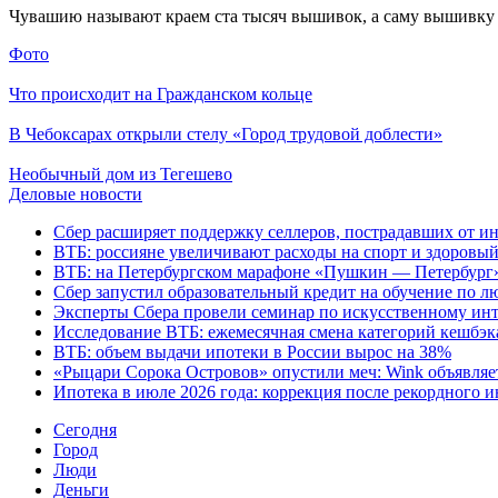
Чувашию называют краем ста тысяч вышивок, а саму вышивку н
Фото
Что происходит на Гражданском кольце
В Чебоксарах открыли стелу «Город трудовой доблести»
Необычный дом из Тегешево
Деловые новости
Сбер расширяет поддержку селлеров, пострадавших от инц
ВТБ: россияне увеличивают расходы на спорт и здоровый
ВТБ: на Петербургском марафоне «Пушкин — Петербург» 
Сбер запустил образовательный кредит на обучение по 
Эксперты Сбера провели семинар по искусственному инт
Исследование ВТБ: ежемесячная смена категорий кешбэка
ВТБ: объем выдачи ипотеки в России вырос на 38%
«Рыцари Сорока Островов» опустили меч: Wink объявляет
Ипотека в июле 2026 года: коррекция после рекордного 
Cегодня
Город
Люди
Деньги