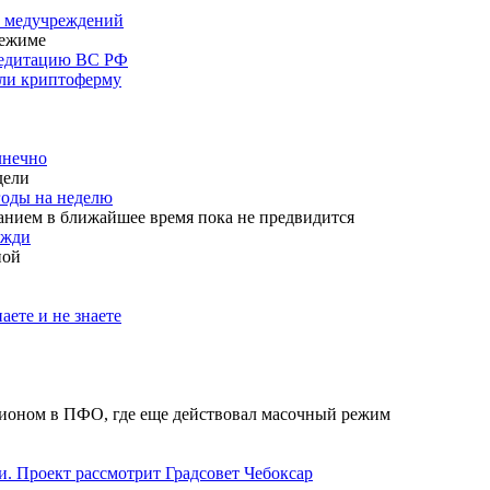
ь медучреждений
режиме
кредитацию ВС РФ
шли криптоферму
лнечно
дели
годы на неделю
анием в ближайшее время пока не предвидится
ожди
ной
аете и не знаете
гионом в ПФО, где еще действовал масочный режим
. Проект рассмотрит Градсовет Чебоксар